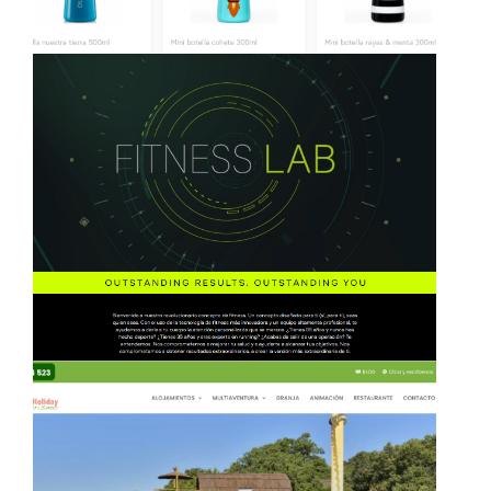
en tu Centro de Fitness en Madrid.
Mejora tu salud y alcanza tus objetivos
Revolucionario concepto de Fitness.
Aprovecha Fitness Lab y su
Fitness Lab
trabajada desde el cariño
con una estrategia de marketing